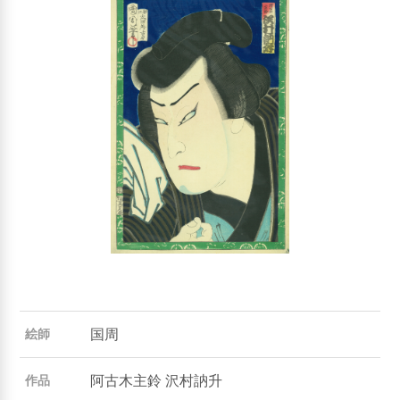
国周
絵師
阿古木主鈴 沢村訥升
作品