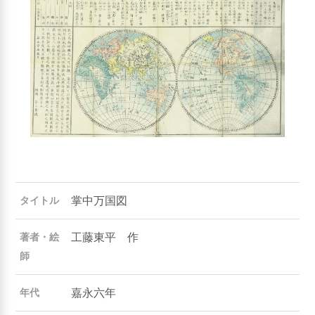
掌中万国図
タイトル
工藤東平 作
著者・絵
師
嘉永六年
年代