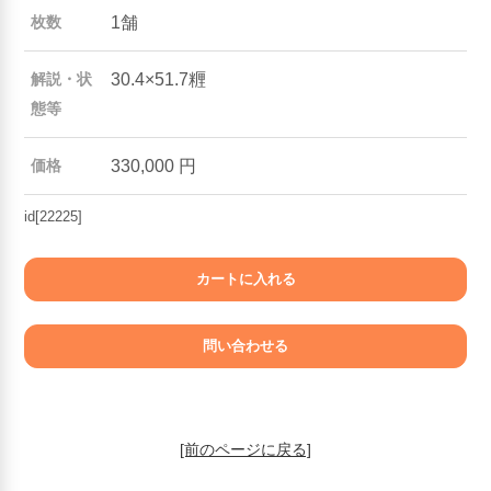
1舗
枚数
30.4×51.7糎
解説・状
態等
330,000 円
価格
id[22225]
[前のページに戻る]