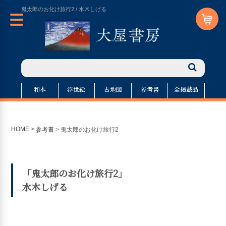
鬼太郎のお化け旅行2 / 水木しげる
和本
浮世絵
古地図
参考書
全掲載品
HOME
>
参考書
>
鬼太郎のお化け旅行2
「鬼太郎のお化け旅行2」
水木しげる