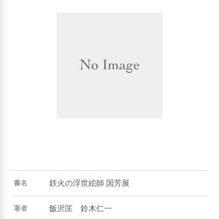
鉄火の浮世絵師 国芳展
書名
飯沢匡 鈴木仁一
著者