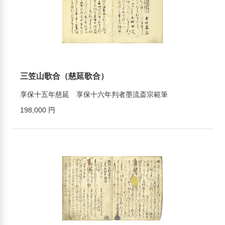
三笠山歌合（慈延歌合）
享保十五年慈延 享保十六年判者墨流斎宗範筆
198,000 円