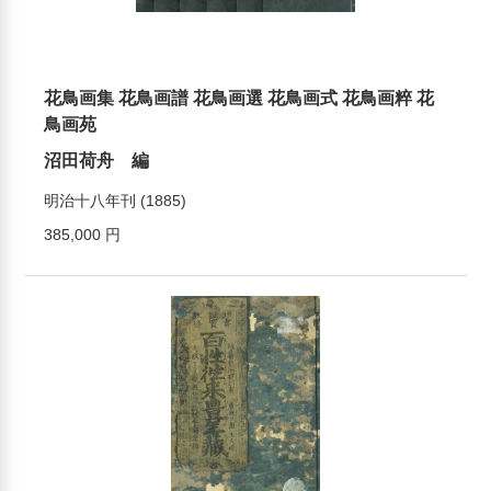
花鳥画集 花鳥画譜 花鳥画選 花鳥画式 花鳥画粹 花
鳥画苑
沼田荷舟 編
明治十八年刊 (1885)
385,000 円