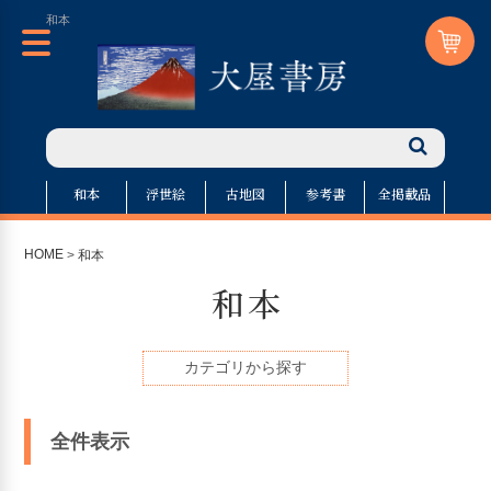
和本
和本
浮世絵
古地図
参考書
全掲載品
HOME
>
和本
和本
カテゴリから探す
全件表示