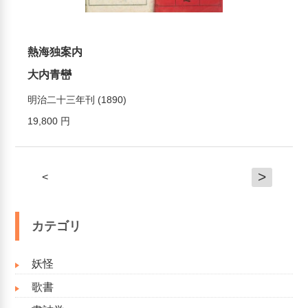
熱海独案内
大内青巒
明治二十三年刊 (1890)
19,800 円
>
<
カテゴリ
妖怪
歌書