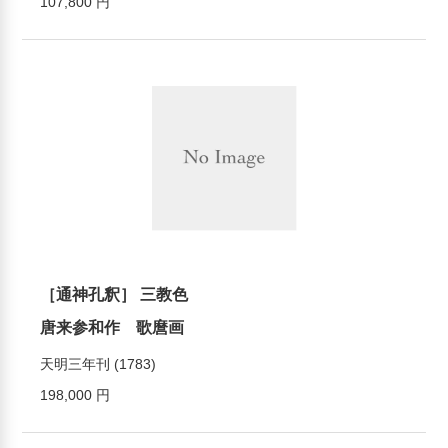
107,800 円
［通神孔釈］ 三教色
唐来参和作 歌麿画
天明三年刊 (1783)
198,000 円