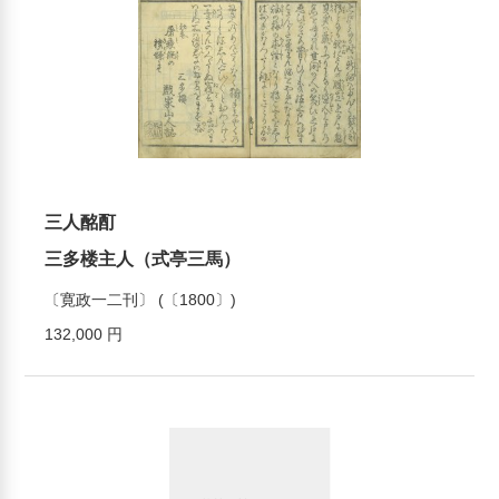
三人酩酊
三多楼主人（式亭三馬）
〔寛政一二刊〕 (〔1800〕)
132,000 円