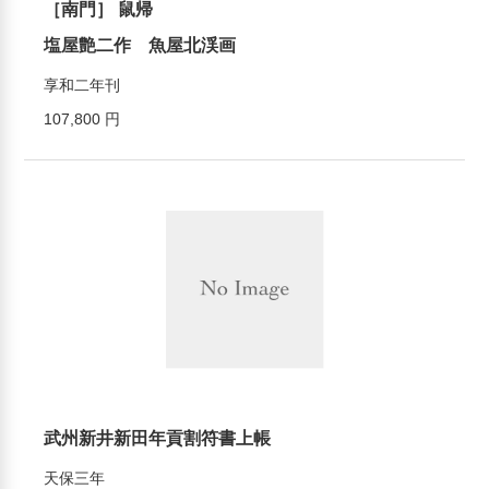
［南門］ 鼠帰
塩屋艶二作 魚屋北渓画
享和二年刊
107,800 円
武州新井新田年貢割符書上帳
天保三年