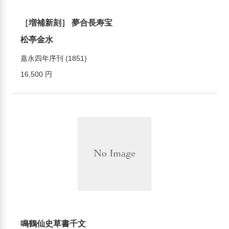
［増補新刻］ 夢合長寿宝
松亭金水
嘉永四年序刊 (1851)
16,500 円
鳴鶴仙史草書千文