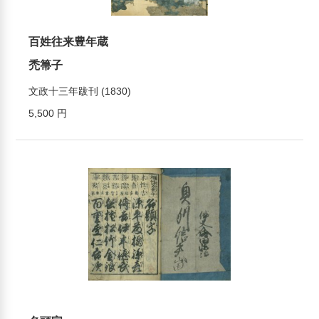
百姓往来豊年蔵
禿箒子
文政十三年跋刊 (1830)
5,500 円