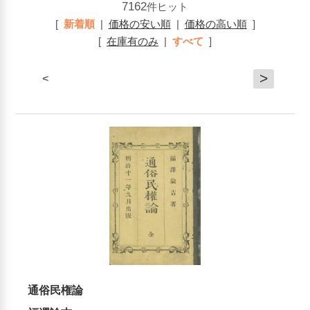
7162
件ヒット
[
新着順
|
価格の安い順
|
価格の高い順
]
[
在庫有のみ
|
すべて
]
>
<
通俗民権論