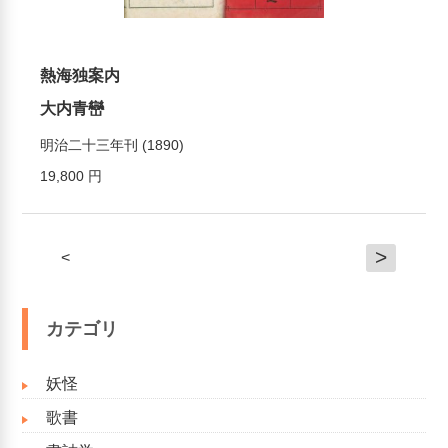
熱海独案内
大内青巒
明治二十三年刊 (1890)
19,800 円
>
<
カテゴリ
妖怪
歌書