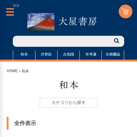
和本
和本
浮世絵
古地図
参考書
全掲載品
HOME
>
和本
和本
カテゴリから探す
全件表示