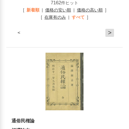
7162
件ヒット
[
新着順
|
価格の安い順
|
価格の高い順
]
[
在庫有のみ
|
すべて
]
>
<
通俗民権論