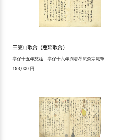
三笠山歌合（慈延歌合）
享保十五年慈延 享保十六年判者墨流斎宗範筆
198,000 円