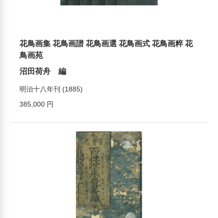
花鳥画集 花鳥画譜 花鳥画選 花鳥画式 花鳥画粹 花
鳥画苑
沼田荷舟 編
明治十八年刊 (1885)
385,000 円