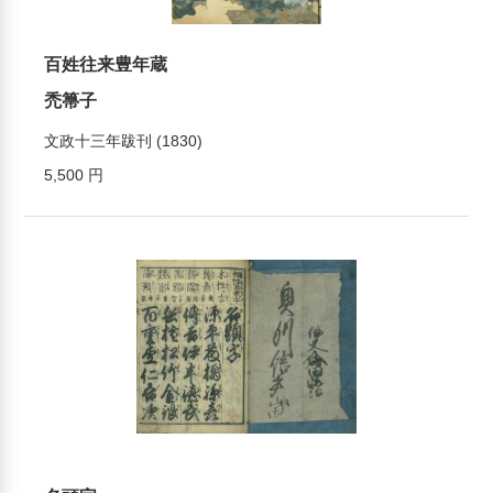
百姓往来豊年蔵
禿箒子
文政十三年跋刊 (1830)
5,500 円