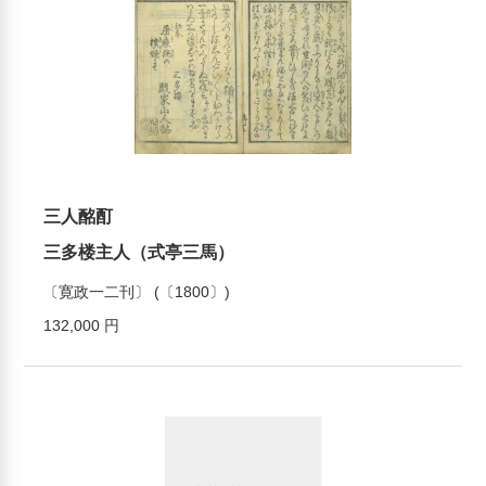
三人酩酊
三多楼主人（式亭三馬）
〔寛政一二刊〕 (〔1800〕)
132,000 円