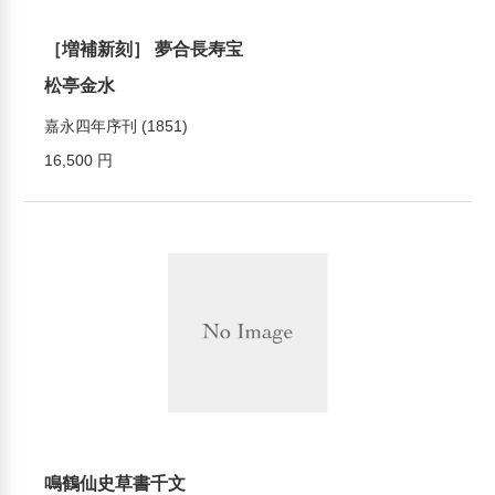
［増補新刻］ 夢合長寿宝
松亭金水
嘉永四年序刊 (1851)
16,500 円
鳴鶴仙史草書千文