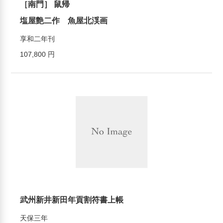
［南門］ 鼠帰
塩屋艶二作 魚屋北渓画
享和二年刊
107,800 円
武州新井新田年貢割符書上帳
天保三年