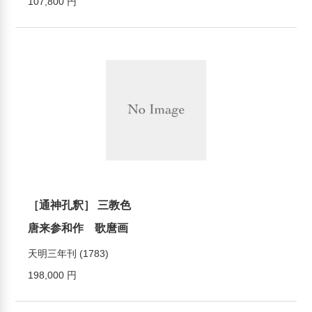
107,800 円
［通神孔釈］ 三教色
唐来参和作 歌麿画
天明三年刊 (1783)
198,000 円