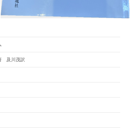
ム
著 及川茂訳