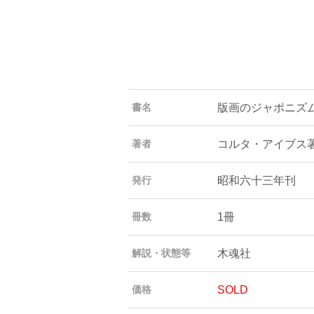
版画のジャポニズ
書名
コルタ・アイブス
著者
昭和六十三年刊
発行
1冊
冊数
木魂社
解説・状態等
SOLD
価格