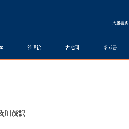
大屋書房
本
浮世絵
古地図
参考書
」
及川茂訳