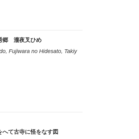
秀郷 瀧夜叉ひめ
o, Fujiwara no Hidesato, Takiy
をへて古寺に怪をなす図