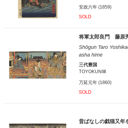
安政六年 (1859)
SOLD
将軍太郎良門 藤原
Shōgun Taro Yoshikad
asha hime
三代豊国
TOYOKUNIⅢ
万延元年 (1860)
SOLD
昔ばなしの戯猫又年