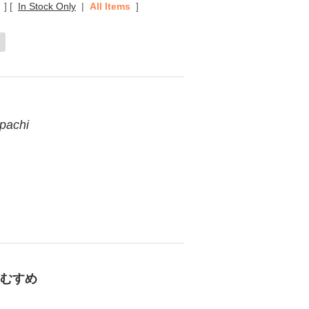
]
[
In Stock Only
|
All Items
]
pachi
ぎむすめ