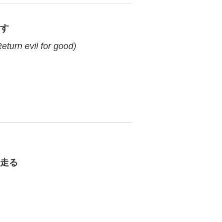
なす
turn evil for good)
を走る