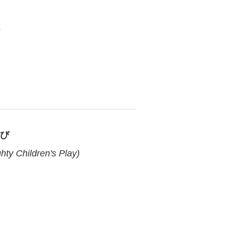
遊び
ty Children's Play)