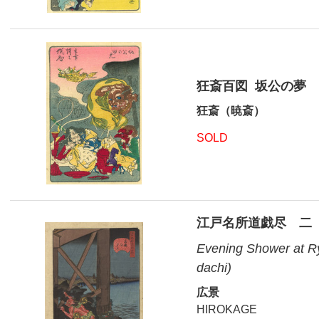
狂斎百図 坂公の夢
狂斎（暁斎）
SOLD
江戸名所道戯尽 二
Evening Shower at R
dachi)
広景
HIROKAGE