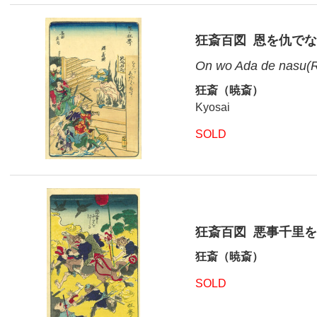
狂斎百図 恩を仇で
On wo Ada de nasu(Re
狂斎（暁斎）
Kyosai
SOLD
狂斎百図 悪事千里
狂斎（暁斎）
SOLD