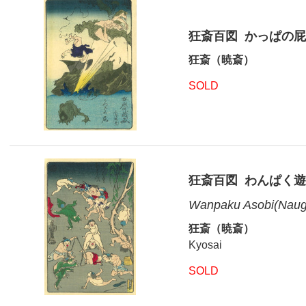
狂斎百図 かっぱの屁
狂斎（暁斎）
SOLD
狂斎百図 わんぱく
Wanpaku Asobi(Naugh
狂斎（暁斎）
Kyosai
SOLD