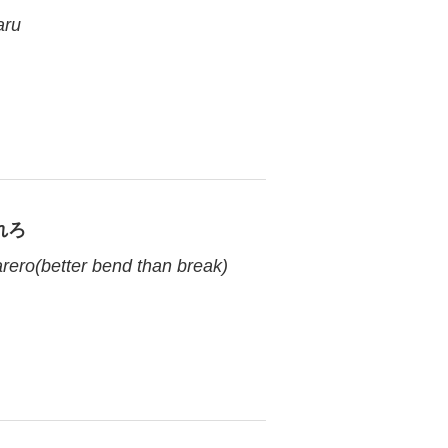
aru
れろ
ero(better bend than break)