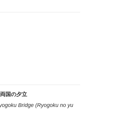
 両国の夕立
yogoku Bridge (Ryogoku no yu