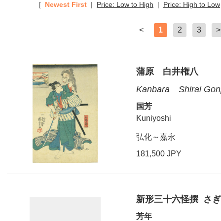
[
Newest First
|
Price: Low to High
|
Price: High to Low
<
1
2
3
>
蒲原 白井権八
Kanbara Shirai Gon
国芳
Kuniyoshi
弘化～嘉永
181,500 JPY
新形三十六怪撰 さ
芳年