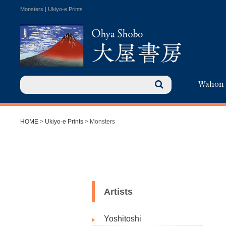
Monsters | Ukiyo-e Prints
Wahon
HOME
>
Ukiyo-e Prints
> Monsters
Artists
Yoshitoshi