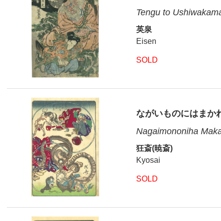
Tengu to Ushiwakam
英泉
Eisen
SOLD
ながいものにはまか
Nagaimononiha Makar
狂斎(暁斎)
Kyosai
SOLD