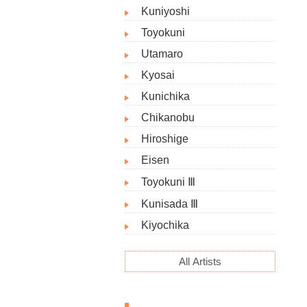
Kuniyoshi
Toyokuni
Utamaro
Kyosai
Kunichika
Chikanobu
Hiroshige
Eisen
Toyokuni Ⅲ
Kunisada Ⅲ
Kiyochika
All Artists