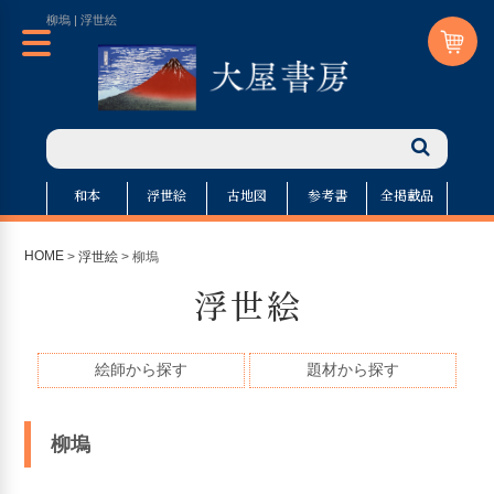
柳塢 | 浮世絵
和本
浮世絵
古地図
参考書
全掲載品
HOME
>
浮世絵
> 柳塢
浮世絵
絵師から探す
題材から探す
柳塢