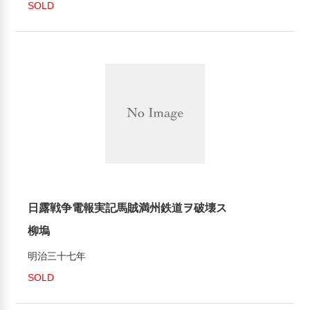
SOLD
日露戦争電報実記馬賊満州鉄道ヲ破壊ス
柳塢
明治三十七年
SOLD