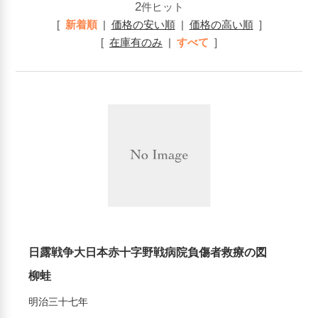
2
件ヒット
[
新着順
|
価格の安い順
|
価格の高い順
]
[
在庫有のみ
|
すべて
]
日露戦争大日本赤十字野戦病院負傷者救療の図
柳蛙
明治三十七年