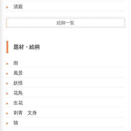
清親
絵師一覧
題材・絵柄
雨
風景
妖怪
花鳥
生花
刺青 文身
猫