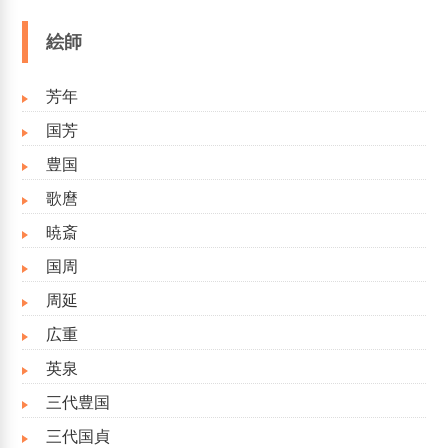
絵師
芳年
国芳
豊国
歌麿
暁斎
国周
周延
広重
英泉
三代豊国
三代国貞