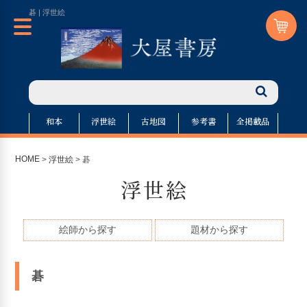
碁 | 浮世絵
和本
浮世絵
古地図
参考書
全掲載品
HOME
>
浮世絵
> 碁
浮世絵
絵師から探す
題材から探す
碁