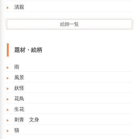
清親
絵師一覧
題材・絵柄
雨
風景
妖怪
花鳥
生花
刺青 文身
猫