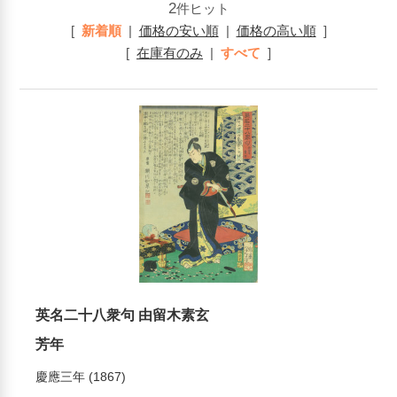
2
件ヒット
[
新着順
|
価格の安い順
|
価格の高い順
]
[
在庫有のみ
|
すべて
]
英名二十八衆句 由留木素玄
芳年
慶應三年 (1867)