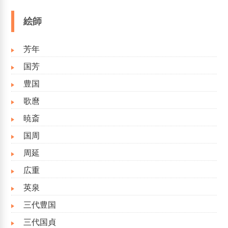
絵師
芳年
国芳
豊国
歌麿
暁斎
国周
周延
広重
英泉
三代豊国
三代国貞